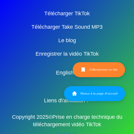
Télécharger TikTok
Télécharger Take Sound MP3
Le blog
Enregistrer la vidéo TikTok
Collectionnez ce site
English
Retour à la page d\'accueil
Liens d\'affiliation：
Copyright 2025©Prise en charge technique du
téléchargement vidéo TikTok
XML
HTML
TXT