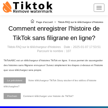
Page d'accueil
>
Tiktok-FAQ sur le téléchargeur d'histoires
Comment enregistrer l'histoire de
TikTok sans filigrane en ligne?
Tiktok-FAQ sur le téléchargeur d'histoires
Date：2025-01-07 17:53:51
Parcourir le nombre：107
TikTokABC est un téléchargeur d'histoires TikTok en ligne. Il vous permet de sauvegarder
des histoires sans filigrane ennuyeux! Suivez simplement les étapes ci-dessus et l'histoire
que vous téléchargez sera propre.
Le précédent
Votre téléchargeur TikTok Story stocke-t-il les vidéos d'histoire
téléchargées?
Prochain
Comment télécharger une histoire de TikTok?